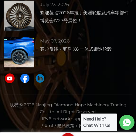
July 23, 2026
欢迎莅临2026年拉丁美洲轮胎及汽车零部件
博览会1727号展位！
May 07, 2026
客户反馈 - 宝马 X6 一体式锻造轮毂
版权 © 2026 Nanjing Diamond Hope Machinery Trading
Co,.Ltd. All Right Reserved.
IPv6 network supported.
Need Help?
Chat With Us
/
Xml
/
隐私政策
/
网站地图