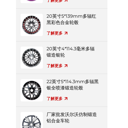
了解更多
20英寸5*139mm多辐红
黑彩色合金轮毂
了解更多
20英寸4*114.3毫米多辐
锻造银轮
了解更多
22英寸5*114.3mm多辐黑
银全喷漆锻造轮毂
了解更多
厂家批发沃尔沃仿制锻造
铝合金车轮