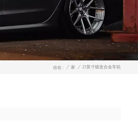
21英寸锻造合金车轮
/
家
/
你在 :