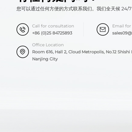
您可以通过任何方便的方式联系我们。我们全天候 24/7
Call for consultation
Email for
+86 (0)25 84725893
sales09
Office Location
Room 616, Hall 2, Cloud Metropolis, No.12 Shishi R
Nanjing City