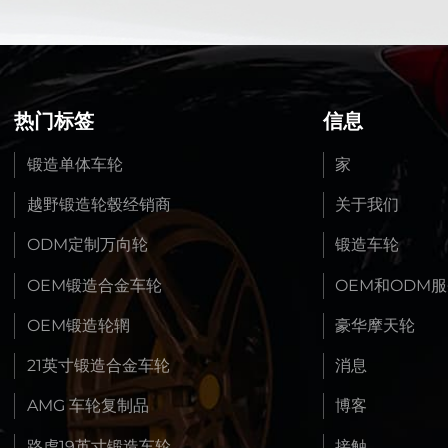
热门标签
信息
锻造单体车轮
家
越野锻造轮毂经销商
关于我们
ODM定制万向轮
锻造车轮
OEM锻造合金车轮
OEM和ODM
OEM锻造轮辋
豪华摩天轮
21英寸锻造合金车轮
消息
AMG 车轮复制品
博客
路虎19英寸锻造车轮
接触