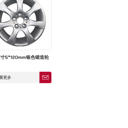
英寸5*120mm银色锻造轮
看更多