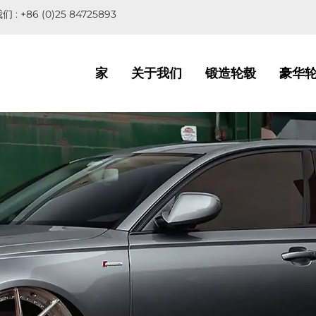
们 :
+86 (0)25 84725893
家
关于我们
锻造轮毂
豪华