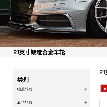
21英寸锻造合金车轮
2
类别
锻造轮毂
豪华轮毂