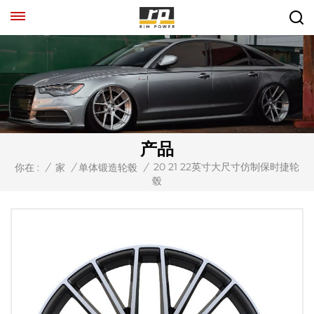
产品
20 21 22英寸大尺寸仿制保时捷轮
你在 :
/
家
/
单体锻造轮毂
/
毂