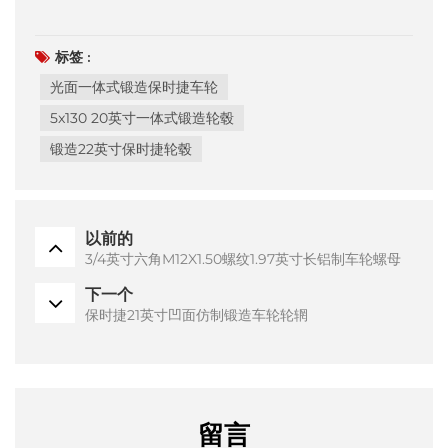
标签 :
光面一体式锻造保时捷车轮
5x130 20英寸一体式锻造轮毂
锻造22英寸保时捷轮毂
以前的
3/4英寸六角M12X1.50螺纹1.97英寸长铝制车轮螺母
下一个
保时捷21英寸凹面仿制锻造车轮轮辋
留言