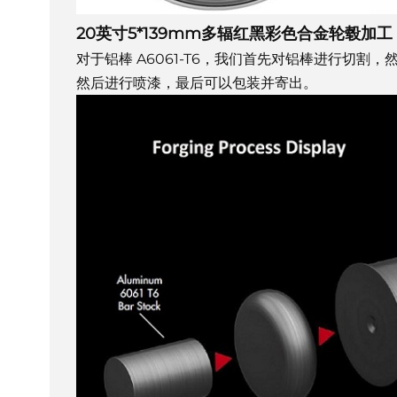
20英寸5*139mm多辐红黑彩色合金轮毂加工
对于铝棒 A6061-T6，我们首先对铝棒进行切割
然后进行喷漆，最后可以包装并寄出。