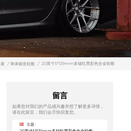
20英寸5*139mm多辐红黑彩色合金轮毂
家
/
单体锻造轮毂
/
留言
如果您对我们的产品感兴趣并想了解更多详情，
请在此留言，我们会尽快回复您。
主题 :