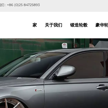
们 :
+86 (0)25 84725893
家
关于我们
锻造轮毂
豪华