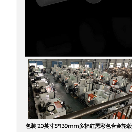
包装
20英寸5*139mm多辐红黑彩色合金轮毂