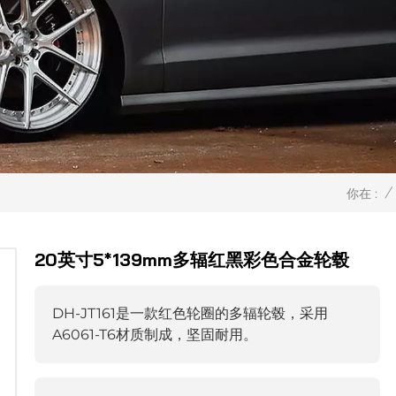
/
你在 :
20英寸5*139mm多辐红黑彩色合金轮毂
DH-JT161是一款红色轮圈的多辐轮毂，采用
A6061-T6材质制成，坚固耐用。