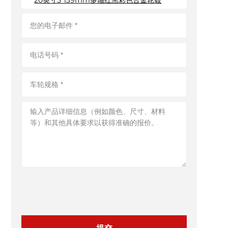
20英寸5*139mm多辐红黑彩色合金轮毂