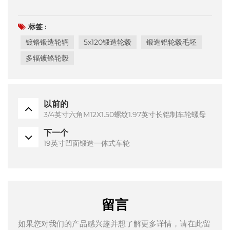
标签 :
镀铬锻造轮辋
5x120锻造轮毂
锻造铝轮毂毛坯
多辐镀铬轮毂
以前的
3/4英寸六角M12X1.50螺纹1.97英寸长铝制车轮螺母
下一个
19英寸凹面锻造一体式车轮
留言
如果您对我们的产品感兴趣并想了解更多详情，请在此留