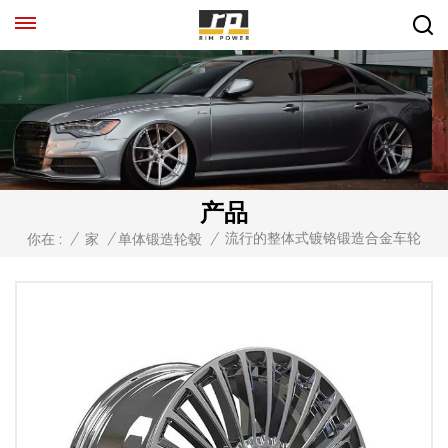
产品
流行的整体式镀铬锻造合金车轮
你在 :
/
家
/
单体锻造轮毂
/