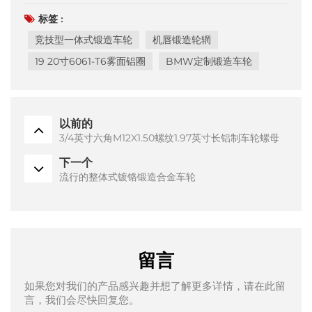
标签 :
竞技型一体式锻造车轮
机唇锻造轮辋
19 20寸6061-T6雾面铝圈
BMW定制锻造车轮
以前的
3/4英寸六角M12X1.50螺纹1.97英寸长铝制车轮螺母
下一个
流行的整体式镀铬锻造合金车轮
留言
如果您对我们的产品感兴趣并想了解更多详情，请在此留
言，我们会尽快回复您。