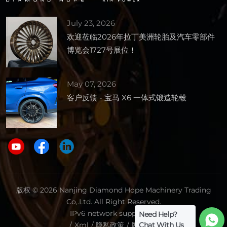
July 23, 2026
欢迎莅临2026年拉丁美洲轮胎及汽车零部件
博览会1727号展位！
May 07, 2026
客户反馈 - 宝马 X6 一体式锻造轮毂
版权 © 2026 Nanjing Diamond Hope Machinery Trading
Co,.Ltd. All Right Reserved.
IPv6 network supported.
Need Help?
Chat With Us
/
Xml
/
隐私政策
/
网站地图