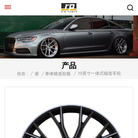
产品
19英寸一体式锻造车轮
你在 :
/
家
/
单体锻造轮毂
/